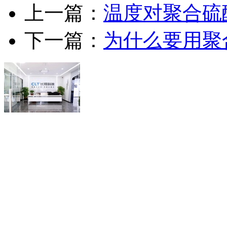
上一篇：
温度对聚合硫
下一篇：
为什么要用聚
联系人：谢泽萍（经理）
18218815580
电话：
(微信同
QQ： 2280721657
传真：0755-89641863
深圳市龙岗区坪地街道
地址：