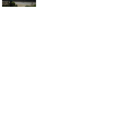
省内分销地址：
深圳市龙岗区坪地街道
深圳市宝安区松岗街道
云浮市云安区六都镇
中山市民众镇浪网村
惠州市惠城区小金口
东莞望牛墩镇杜屋工业区
佛山市高明区杨和镇独岗村
汕头市潮南区峡山镇洋内村