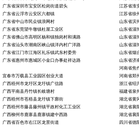
广东省深圳市宝安区松岗街道碧头
江苏省淮
广东省云浮市云安区六都镇
江苏省徐
广东省中山市民众镇浪网村
山东省滨
广东省东莞望牛墩镇杜屋工业区
山东省淄
广东省佛山市高明区杨和镇独岗村和满路
山东省淄
广东省汕头市潮南区峡山镇洋内村广洋路
山东省淄
广东省江门市江海区礼乐镇武东村委旁
山东省烟
广东省惠州市惠城区小金口办事处祥达路
山东省济
河南省焦
宜春市万载县工业园区创业大道
河南省郑
广西梧州市龙圩区龙圩镇广信路
浙江省绍
广西平南县丹竹镇长岐塘村
福建省泉
广西梧州市苍梧县龙圩镇下廓街
湖北省黄
广西梧州市藤县藤州镇平政村化工工业区
湖北省襄
广西柳州市鹿寨县鹿寨镇建中西路
湖北省襄
广西省百色市右江区龙景街道
四川省德