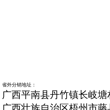
云浮市云安区六都镇
中山市民众镇浪网村
惠州市惠城区小金口
东莞望牛墩镇杜屋工业区
佛山市高明区杨和镇独岗村
汕头市潮南区峡山镇洋内村
江门市江海区礼乐镇武东村
省外分销地址：
广西平南县丹竹镇长岐塘
广西壮族自治区梧州市藤