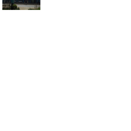
省内分销地址：
深圳市龙岗区坪地街道
深圳市宝安区松岗街道
云浮市云安区六都镇
中山市民众镇浪网村
惠州市惠城区小金口
东莞望牛墩镇杜屋工业区
佛山市高明区杨和镇独岗村
汕头市潮南区峡山镇洋内村