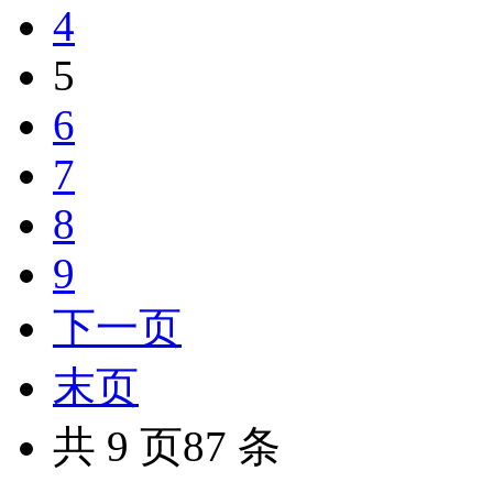
4
5
6
7
8
9
下一页
末页
共 9 页87 条