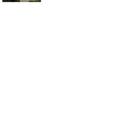
省内分销地址：
深圳市龙岗区坪地街道
深圳市宝安区松岗街道
云浮市云安区六都镇
中山市民众镇浪网村
惠州市惠城区小金口
东莞望牛墩镇杜屋工业区
佛山市高明区杨和镇独岗村
汕头市潮南区峡山镇洋内村
江门市江海区礼乐镇武东村