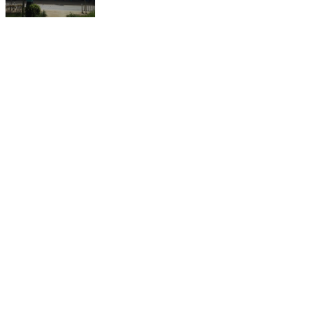
省内分销地址：
深圳市龙岗区坪地街道
深圳市宝安区松岗街道
云浮市云安区六都镇
中山市民众镇浪网村
惠州市惠城区小金口
东莞望牛墩镇杜屋工业区
佛山市高明区杨和镇独岗村
汕头市潮南区峡山镇洋内村